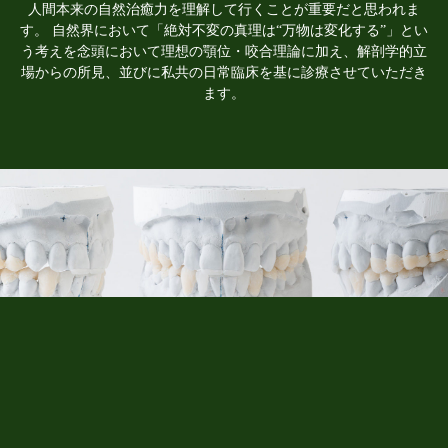
人間本来の自然治癒力を理解して行くことが重要だと思われま
す。 自然界において「絶対不変の真理は“万物は変化する”」とい
う考えを念頭において理想の顎位・咬合理論に加え、解剖学的立
場からの所見、並びに私共の日常臨床を基に診療させていただき
ます。
咬み合わせを専門に35年の実績