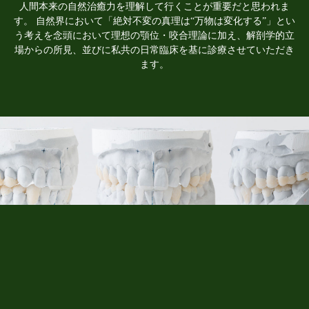
人間本来の自然治癒力を理解して行くことが重要だと思われま
す。 自然界において「絶対不変の真理は“万物は変化する”」とい
う考えを念頭において理想の顎位・咬合理論に加え、解剖学的立
場からの所見、並びに私共の日常臨床を基に診療させていただき
ます。
咬み合わせを専門に35年の実績